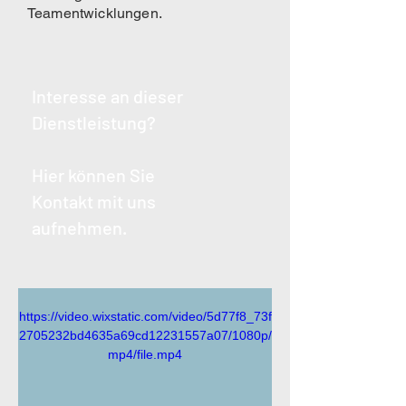
Teamentwicklungen.
Interesse an dieser
Dienstleistung?
Hier können Sie
Kontakt mit uns
aufnehmen.
https://video.wixstatic.com/video/5d77f8_73f
2705232bd4635a69cd12231557a07/1080p/
mp4/file.mp4