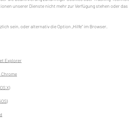
ionen unserer Dienste nicht mehr zur Verfügung stehen oder das 
ich sein, oder alternativ die Option „Hilfe“ im Browser.
et Explorer
e Chrome
(OS X)
iOS)
id