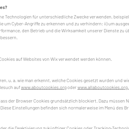
ies?
e Technologien für unterschiedliche Zwecke verwenden, beispiel
e um Cyber-Angriffe zu erkennen und zu verhindern; ii) um ausge
 Performance, den Betrieb und die Wirksamkeit unserer Dienste zu
rbessern.
e Cookies auf Websites von Wix verwendet werden können.
en, u. a. wie man erkennt, welche Cookies gesetzt wurden und wie
 Besuch auf
www.aboutcookies.org
oder
www.allaboutcookies.org.
, dass der Browser Cookies grundsätzlich blockiert. Dazu müssen 
Diese Einstellungen befinden sich normalerweise im Menü des Br
er die Deaktivierung zukünftiger Cookies oder Tracking-Technol